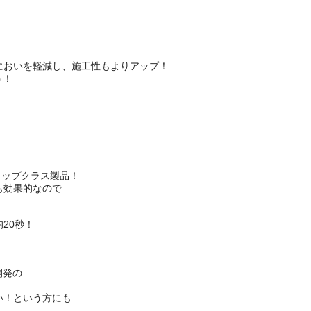
においを軽減し、施工性もよりアップ！
う！
率がトップクラス製品！
も効果的なので
20秒！
開発の
い！という方にも