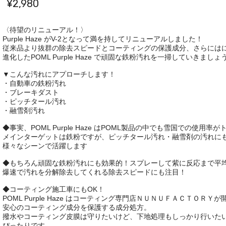
¥2,980
〈待望のリニューアル！〉
Purple Haze がV-2となって満を持してリニューアルしました！
従来品より抜群の除去スピードとコーティングの保護成分、さらには
進化したPOML Purple Haze で頑固な鉄粉汚れを一掃していきましょ
▼こんな汚れにアプローチします！
・自動車の鉄粉汚れ
・ブレーキダスト
・ピッチタール汚れ
・融雪剤汚れ
◆事実、POML Purple Haze はPOML製品の中でも雪国での使用
メインターゲットは鉄粉ですが、ピッチタール汚れ・融雪剤の汚れに
様々なシーンで活躍します
◆もちろん頑固な鉄粉汚れにも効果的！スプレーして紫に反応まで平均
爆速で汚れを分解除去してくれる除去スピードにも注目！
◆コーティング施工車にもOK！
POML Purple Haze はコーティング専門店ＮＵＮＵＦＡＣＴＯＲＹが
安心のコーティング成分を保護する成分処方。
撥水やコーティング皮膜は守りたいけど、下地処理もしっかり行いた
ぴったりです。