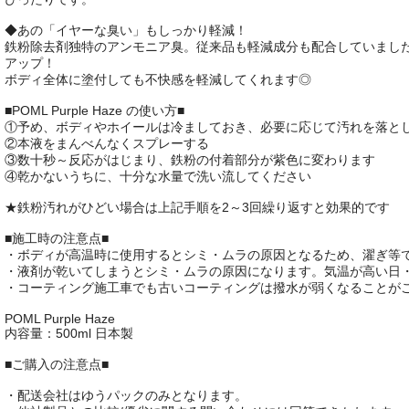
◆あの「イヤーな臭い」もしっかり軽減！
鉄粉除去剤独特のアンモニア臭。従来品も軽減成分も配合していまし
アップ！
ボディ全体に塗付しても不快感を軽減してくれます◎
■POML Purple Haze の使い方■
①予め、ボディやホイールは冷ましておき、必要に応じて汚れを落と
②本液をまんべんなくスプレーする
③数十秒～反応がはじまり、鉄粉の付着部分が紫色に変わります
④乾かないうちに、十分な水量で洗い流してください
★鉄粉汚れがひどい場合は上記手順を2～3回繰り返すと効果的です
■施工時の注意点■
・ボディが高温時に使用するとシミ・ムラの原因となるため、濯ぎ等
・液剤が乾いてしまうとシミ・ムラの原因になります。気温が高い日
・コーティング施工車でも古いコーティングは撥水が弱くなることが
POML Purple Haze
内容量：500ml 日本製
■ご購入の注意点■
・配送会社はゆうパックのみとなります。