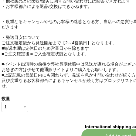
・他社製品との比較/優劣に関する問い合わせには回答できかねます
・お客様都合による返品/交換はできかねます。
・度重なるキャンセルや他のお客様の迷惑となる方、当店への悪質行
だきます
・発送目安について
ご注文確定後から発送開始まで【2～4営業日】となります。
■毎週木曜は定休日のため営業日から除きます
■ご注文確定後＝ご入金確定状態となります。
■イベント出演時の前後や弊社長期休暇中は発送が遅れる場合がござい
お急ぎの方は併せて他通販サイトよりご購入をお願いします。
■上記記載の営業日内にも関わらず、発送を急かす問い合わせが続く方
及び度重なるお客様都合によるキャンセルが続く方はブロックリスト
せ。
数量
International shipping a