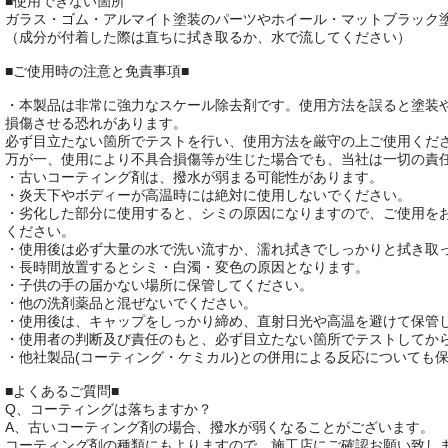
■使用できない箇所
ガラス・ゴム・アルマイト塗装のパーツやホイール・マットブラック
（成分が付着した際は直ちに拭き取るか、水で流してください）
■ご使用時の注意と免責事項■
・本製品は非常に強力なスケール除去剤です。使用方法を誤ると塗装
損傷させる恐れがあります。
必ず目立たない箇所でテストを行い、使用方法を厳守の上ご使用くだ
万が一、使用により不具合損傷等が生じた場合でも、当社は一切の責
・古いコーティング剤は、撥水が弱まる可能性があります。
・炎天下やボディーが高温時には絶対に使用しないでください。
・劣化した部分に使用すると、シミの原因になりますので、ご使用を
ください。
・使用後は必ず大量の水で洗い流すか、濡れ拭きでしっかりと拭き取
・長時間放置するとシミ・白濁・変色の原因となります。
・子供の手の届かない場所に保管してください。
・他の洗剤薬品と混ぜないでください。
・使用後は、キャップをしっかり締め、直射日光や高温を避けて保管
・使用者の判断及び責任のもと、必ず目立たない箇所でテストしてか
・他社製品(コーティング・ケミカル)との併用による反応についても
■よくあるご質問■
Q、コーティングは落ちますか？
A、古いコーティング剤の場合、撥水が弱くなることがございます。
コーティング剤の種類にもよりますので、施工店にご確認お願い致し