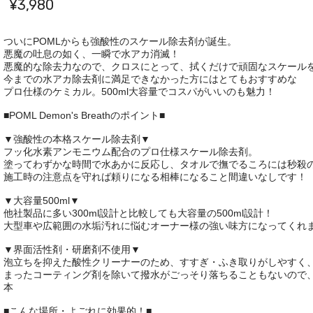
¥3,980
ついにPOMLからも強酸性のスケール除去剤が誕生。
悪魔の吐息の如く、一瞬で水アカ消滅！
悪魔的な除去力なので、クロスにとって、拭くだけで頑固なスケール
今までの水アカ除去剤に満足できなかった方にはとてもおすすめな
プロ仕様のケミカル。500ml大容量でコスパがいいのも魅力！
■POML Demon's Breathのポイント■
▼強酸性の本格スケール除去剤▼
フッ化水素アンモニウム配合のプロ仕様スケール除去剤。
塗ってわずかな時間で水あかに反応し、タオルで撫でるころには秒殺
施工時の注意点を守れば頼りになる相棒になること間違いなしです！
▼大容量500ml▼
他社製品に多い300ml設計と比較しても大容量の500ml設計！
大型車や広範囲の水垢汚れに悩むオーナー様の強い味方になってくれ
▼界面活性剤・研磨剤不使用▼
泡立ちを抑えた酸性クリーナーのため、すすぎ・ふき取りがしやすく
まったコーティング剤を除いて撥水がごっそり落ちることもないので
本
■こんな場所・よごれに効果的！■