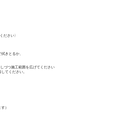
てください〉
で拭きとるか、
少しづつ施工範囲を広げてください
着してください。
ます）