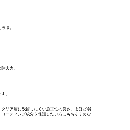
を破壊。
の除去力。
ます。
、クリア層に残留しにくい施工性の良さ。よほど弱
、コーティング成分を保護したい方にもおすすめな1