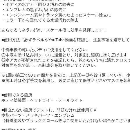
・ボディの水アカ・雨ジミ汚れの除去に
・エンブレムの黒ずみ汚れの除去に
・エンジンルーム裏やトランク裏のたまったスケール除去に
・ミラー下から垂れてくる水垢汚れの除去
あらゆるミネラル汚れ・スケール痕に効果を発揮します！
■使用方法〈必ずラベルやYouTube動画を確認し、注意事項を遵守し
①洗車後の乾いたボディに使用をしてください
②本液を塗り込み用クロスに適量とり、対象面に縦横に塗り広げます
③水アカが溶解されたことを確認したら、乾かないうちに濡れクロス
対象面を水で流し、余剰成分を取り除いてください。
※1回の施工で50ｃｍ四方を目安に、上記①～③を繰り返していき、
※施工時は必ず手袋を着用し、必要に応じて保護メガネやマスクを装
■使用できる箇所
ボディ塗装面・ヘッドライト・テールライト
■目立たない箇所でテストし、問題なければ使用ＯＫ
樹脂パーツ・メッキパーツ・エンブレム
（特殊塗装やブラッククローム等はご使用いただけない場合がござい