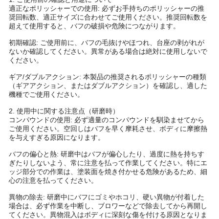
適正なポリッシャーでの使用: 必ずお手持ちのポリッシャーの推
奨回転数、適正サイズに合わせてご使用ください。推奨回転数を
超えて使用すると、バフの破損や危険につながります。
初期確認: ご使用前に、バフの毛抜けやほつれ、台座の剥がれが
ないか確認してください。異常がある場合は絶対に使用しないで
ください。
ギア/ダブルアクション: 本製品の推奨されるポリッシャーの種類
（ギアアクション、またはダブルアクション）を確認し、適した
機種でご使用ください。
2. 使用中に関する注意点（研磨時）
コンパウンドの使用: 必ず適量のコンパウンドを馴染ませてから
ご使用ください。空回しはバフを早く摩耗させ、ボディに摩擦熱
を与えすぎる原因になります。
バフの偏心と熱: 研磨中はバフが偏心したり、過度に熱を持ちす
ぎたりしないよう、常に注意を払って作業してください。特にエ
ッジ部分での作業は、塗装面を焼き付かせる危険があるため、細
心の注意を払ってください。
異物の除去: 研磨中にバフにゴミやホコリ、硬い異物が付着した
場合は、必ず作業を中断し、ブロワーなどで除去してから再開し
てください。異物混入はボディに深刻な傷を付ける原因となりま