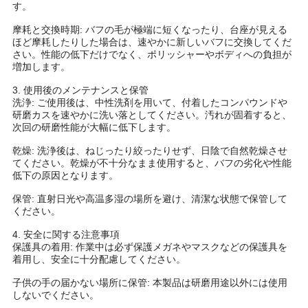
す。
摩耗と交換時期: バフの毛が極端に短くなったり、台座が見える
ほど摩耗したりした場合は、速やかに新しいバフに交換してくだ
さい。性能の低下だけでなく、ポリッシャーやボディへの負担が
増加します。
3. 使用後のメンテナンスと保管
洗浄: ご使用後は、中性洗剤を用いて、付着したコンパウンドや
研磨カスを速やかに洗い落としてください。汚れが固着すると、
次回の研磨性能が大幅に低下します。
乾燥: 洗浄後は、ねじったり絞ったりせず、日陰で自然乾燥させ
てください。乾燥が不十分なまま使用すると、バフの劣化や性能
低下の原因となります。
保管: 直射日光や高温多湿の場所を避け、清潔な状態で保管して
ください。
4. 安全に関する注意事項
保護具の着用: 作業中は必ず保護メガネやマスクなどの保護具を
着用し、安全に十分配慮してください。
子供の手の届かない場所に保管: 本製品は研磨用途以外には使用
しないでください。