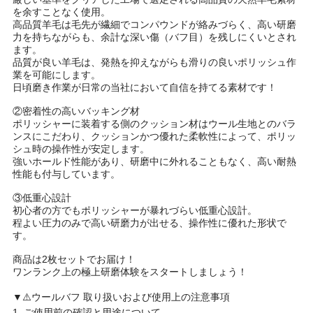
を余すことなく使用。
高品質羊毛は毛先が繊細でコンパウンドが絡みづらく、高い研磨
力を持ちながらも、余計な深い傷（バフ目）を残しにくいとされ
ます。
品質が良い羊毛は、発熱を抑えながらも滑りの良いポリッシュ作
業を可能にします。
日頃磨き作業が日常の当社において自信を持てる素材です！
②密着性の高いバッキング材
ポリッシャーに装着する側のクッション材はウール生地とのバラ
ンスにこだわり、クッションかつ優れた柔軟性によって、ポリッ
シュ時の操作性が安定します。
強いホールド性能があり、研磨中に外れることもなく、高い耐熱
性能も付与しています。
③低重心設計
初心者の方でもポリッシャーが暴れづらい低重心設計。
程よい圧力のみで高い研磨力が出せる、操作性に優れた形状で
す。
商品は2枚セットでお届け！
ワンランク上の極上研磨体験をスタートしましょう！
▼⚠️ウールバフ 取り扱いおよび使用上の注意事項
1. ご使用前の確認と用途について