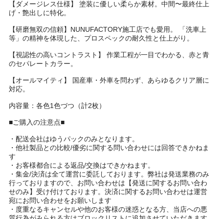
【ダメージレス仕様】 塗装に優しい柔らか素材。中間〜最終仕上
げ・艶出しに特化。
【研磨無双の信頼】NUNUFACTORY施工店でも愛用。 「洗車上
等」の精神を体現した、プロスペックの耐久性と仕上がり。
【視認性の高いコントラスト】 作業工程が一目でわかる、赤と青
のセパレートカラー。
【オールマイティ】 国産車・外車を問わず、あらゆるクリア層に
対応。
内容量：各色1色づつ（計2枚）
■ご購入の注意点■
・配送会社はゆうパックのみとなります。
・他社製品との比較/優劣に関する問い合わせには回答できかねま
す
・お客様都合による返品/交換はできかねます。
・集金/決済は全て運営に委託しております。弊社は発送業務のみ
行っておりますので、お問い合わせは【発送に関するお問い合わ
せのみ】受け付けております。決済に関するお問い合わせは運営
宛にお問い合わせをお願いします
・度重なるキャンセルや他のお客様の迷惑となる方、当店への悪
質行為がみられる方はブロックリストに追加させていただきます