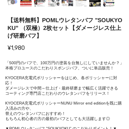
【送料無料】POMLウレタンバフ "SOUKYO
KU” （双極）2枚セット【ダメージレス仕上
げ研磨バフ】
¥1,980
「500円のバフで、100万円の塗装を台無しにしていませんか？」
本格プロユースのこだわりスポンジバフ、ついに単品販売！
KYOCERA充電式ポリッシャーをはじめ、各ポリッシャーに対
応！
ダメージレスで中間～仕上げ・最終研磨まで幅広く活躍できる
コーティング専門店こだわりのウレタンバフをリリース！
KYOCERA充電式ポリッシャーNUNU Mirror end editionを既に購
入済みの方や、
替えのウレタンバフにおすすめ！
もちろん初心者の方の最初のバフとしても大活躍します◎
▼POMLウレタンバフ "SOUKYOKU” のこだわりポイント！▼