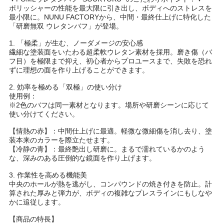
ポリッシャーの性能を最大限に引き出し、ボディへのストレスを
最小限に。NUNU FACTORYから、中間・最終仕上げに特化した
「研磨無双 ウレタンバフ」が登場。
1. 「極柔」が生む、ノーダメージの安心感
繊細な塗装面をいたわる超柔軟ウレタン素材を採用。磨き傷（バ
フ目）を極限まで抑え、初心者からプロユースまで、失敗を恐れ
ずに理想の面を作り上げることができます。
2. 効率を極める「双極」の使い分け
使用例：
※2色のバフは同一素材となります。場所や研磨シーンに応じて
使い分けてください。
【情熱の赤】：中間仕上げに最適。軽微な微細傷を消し去り、塗
装本来のカラーを際立たせます。
【冷静の青】：最終艶出し研磨に。まるで濡れているかのよう
な、深みのある圧倒的な鏡面を作り上げます。
3. 作業性を高める機能美
中央のホールが熱を逃がし、コンパウンドの焼き付きを防止。計
算された厚みと弾力が、ボディの複雑なプレスラインにもしなや
かに追従します。
【商品の特長】