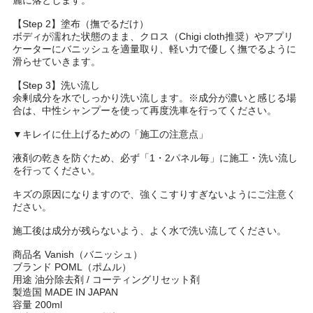
【Step 2】塗布（撫でるだけ）
ボディが濡れた状態のまま、クロス（Chigi cloth推奨）やアプリ
ケーターにバニッシュを適量取り、軽い力で優しく撫でるように
滑らせていきます。
【Step 3】洗い流し
余剰成分を水でしっかり洗い流します。※成分が濃いと感じる場
合は、中性シャンプーを使って再度洗車を行ってください。
▼キレイに仕上げるための「施工の注意点」
液剤の乾きを防ぐため、必ず「1・2パネル毎」に施工・洗い流し
を行ってください。
キズの原因になりますので、強くこすりすぎないようにご注意く
ださい。
施工後は成分が残らないよう、よく水で洗い流してください。
商品名 Vanish（バニッシュ）
ブランド POML（ポムル）
用途 油分除去剤 / コーティングリセット剤
製造国 MADE IN JAPAN
容量 200ml