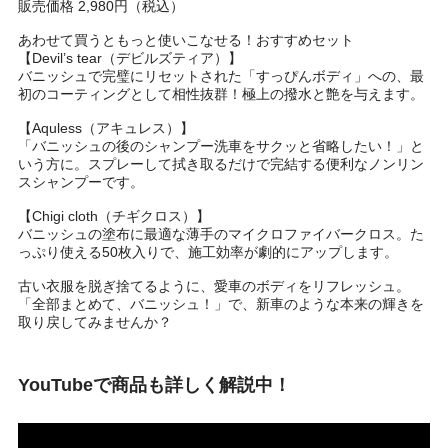
販売価格 2,980円（税込）
あわせて買うともっと使いこなせる！おすすめセット
【Devil’s tear（デビルズティア）】
バニッシュで完璧にリセットされた「すっぴんボディ」への、最
初のコーティングとして相性抜群！極上の撥水と艶を与えます。
【Aquless（アキュレス）】
「バニッシュの後のシャンプー洗車をサクッと省略したい！」と
いう方に。スプレーして拭き取るだけで完結する便利なノンリン
スシャンプーです。
【Chigi cloth（チギクロス）】
バニッシュの塗布に最適な薄手のマイクロファイバークロス。た
っぷり使える50枚入りで、施工効率が劇的にアップします。
古い衣服を脱ぎ捨てるように、愛車のボディをリフレッシュ。
「全部まとめて、バニッシュ！」で、新車のような本来の輝きを
取り戻してみませんか？
YouTubeで商品も詳しく解説中！