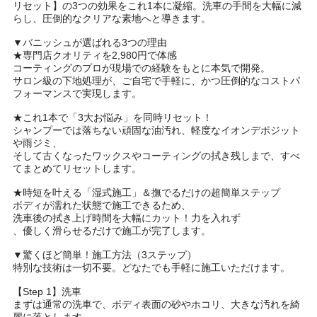
リセット】の3つの効果をこれ1本に凝縮。洗車の手間を大幅に減
らし、圧倒的なクリアな素地へと導きます。
▼バニッシュが選ばれる3つの理由
★専門店クオリティを2,980円で体感
コーティングのプロが現場での経験をもとに本気で開発。
サロン級の下地処理が、ご自宅で手軽に、かつ圧倒的なコストパ
フォーマンスで実現します。
★これ1本で「3大お悩み」を同時リセット！
シャンプーでは落ちない頑固な油汚れ、軽度なイオンデポジット
や雨ジミ、
そして古くなったワックスやコーティングの拭き残しまで、すべ
てまとめてリセットします。
★時短を叶える「湿式施工」＆撫でるだけの超簡単ステップ
ボディが濡れた状態で施工できるため、
洗車後の拭き上げ時間を大幅にカット！力を入れず
、優しく滑らせるだけで施工が完了します。
▼驚くほど簡単！施工方法（3ステップ）
特別な技術は一切不要。どなたでも手軽に施工いただけます。
【Step 1】洗車
まずは通常の洗車で、ボディ表面の砂やホコリ、大きな汚れを綺
麗に落とします。