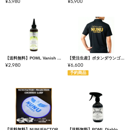
¥3,980
¥5,900
【送料無料】POML Vanish 〈多機能油分除去剤〉1本で水垢・油汚れ・コーティングリセット
【受注生産】ボタンダウンゴールドプリントポロ〈限定ステッカー付〉
¥2,980
¥6,600
予約商品
【送料無料】NUNUFACTORYプロジェクションカーテシライト
【送料無料】POML Diablo（車内消臭剤/ホワイトムスクの香りで車内のニオイを軽減！）