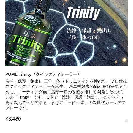
POML Trinity〈クイックディテーラー〉
洗浄・保護・艶出し 三位一体（トリニティ）を極めた、プロ仕様
のクイックディテーラーが誕生。 洗車愛好家の悩みを解決するた
めに、コーティング施工店が一切の妥協を排して開発したのが、
この「Trinity」です。 1本で「洗浄・保護・艶出し」のすべてを
高い次元でクリアする、まさに「三位一体」の次世代カーケアス
プレーです。
¥3,480